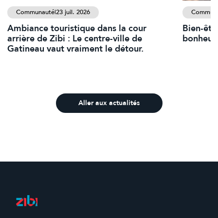
Communauté
|
23 juil. 2026
Commun
Ambiance touristique dans la cour
Bien-être
arrière de Zibi : Le centre-ville de
bonheur 
Gatineau vaut vraiment le détour.
Aller aux actualités